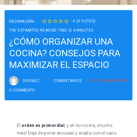
DECORACIÓN
0
(
0 VOTES
)
1
2
3
4
5
THE ESTIMATED READING TIME IS 4 MINUTES
¿CÓMO ORGANIZAR UNA
COCINA? CONSEJOS PARA
MAXIMIZAR EL ESPACIO
DGOMEZ
COMENTARIOS
3910
COMENTARIOS
0 COMMENTS
El
orden es primordial
, y en la cocina, ¡mucho
más! Deja de poner excusas y acaba con el caos