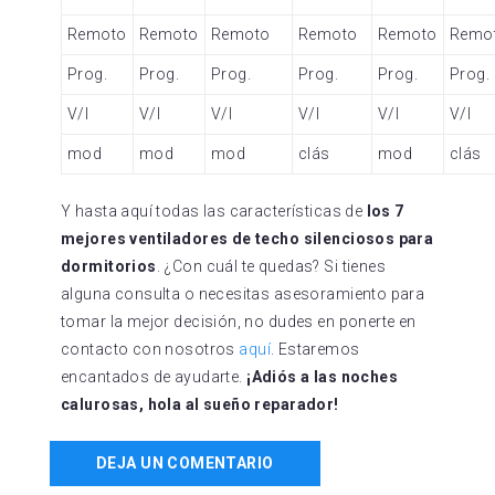
Remoto
Remoto
Remoto
Remoto
Remoto
Remo
Prog.
Prog.
Prog.
Prog.
Prog.
Prog.
V/I
V/I
V/I
V/I
V/I
V/I
mod
mod
mod
clás
mod
clás
Y hasta aquí todas las características de
los
7
mejores ventiladores de techo silenciosos para
dormitorios
. ¿Con cuál te quedas? Si tienes
alguna consulta o necesitas asesoramiento para
tomar la mejor decisión, no dudes en ponerte en
contacto con nosotros
aquí
. Estaremos
encantados de ayudarte.
¡Adiós a las noches
calurosas, hola al sueño reparador!
DEJA UN COMENTARIO