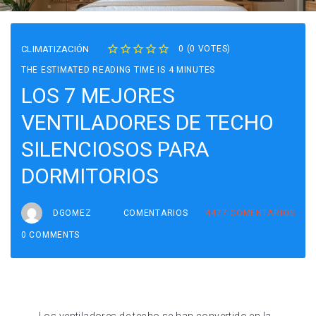
CLIMATIZACIÓN
0
(
0 VOTES
)
1
2
3
4
5
THE ESTIMATED READING TIME IS 4 MINUTES
LOS 7 MEJORES
VENTILADORES DE TECHO
SILENCIOSOS PARA
DORMITORIOS
DGOMEZ
COMENTARIOS
4477
COMENTARIOS
0 COMMENTS
Los ventiladores de techo se han convertido en la