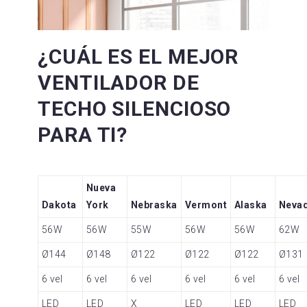
¿CUÁL ES EL MEJOR
VENTILADOR DE
TECHO SILENCIOSO
PARA TI?
Nueva
Dakota
York
Nebraska
Vermont
Alaska
Neva
56W
56W
55W
56W
56W
62W
Ø144
Ø148
Ø122
Ø122
Ø122
Ø131
6 vel
6 vel
6 vel
6 vel
6 vel
6 vel
LED
LED
X
LED
LED
LED