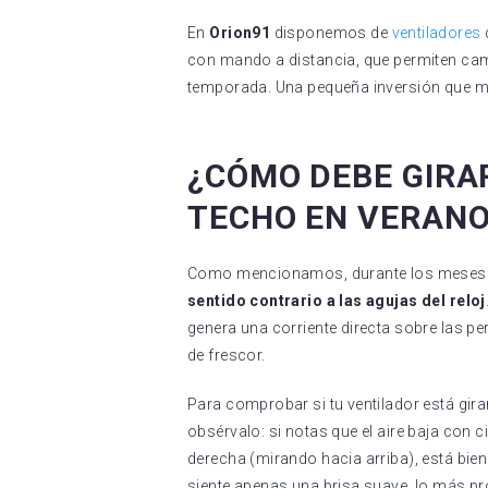
En
Orion91
disponemos de
ventiladores
con mando a distancia, que permiten camb
temporada. Una pequeña inversión que me
¿CÓMO DEBE GIRA
TECHO EN VERAN
Como mencionamos, durante los meses de 
sentido contrario a las agujas del reloj
genera una corriente directa sobre las 
de frescor.
Para comprobar si tu ventilador está gira
obsérvalo: si notas que el aire baja con 
derecha (mirando hacia arriba), está bien 
siente apenas una brisa suave, lo más pr