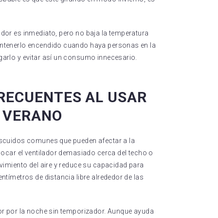
ador es inmediato, pero no baja la temperatura
mantenerlo encendido cuando haya personas en la
garlo y evitar así un consumo innecesario.
RECUENTES AL USAR
 VERANO
descuidos comunes que pueden afectar a la
olocar el ventilador demasiado cerca del techo o
ovimiento del aire y reduce su capacidad para
entímetros de distancia libre alrededor de las
dor por la noche sin temporizador. Aunque ayuda