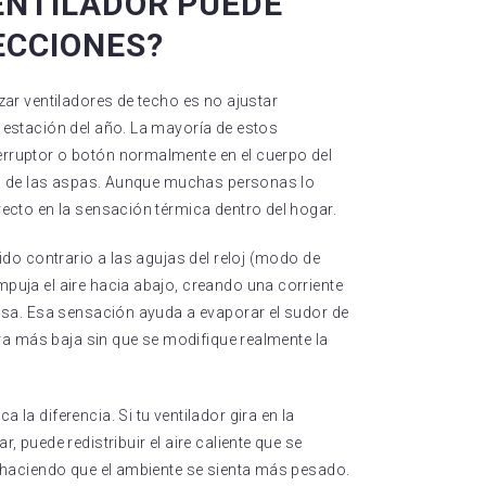
VENTILADOR PUEDE
ECCIONES?
zar ventiladores de techo es no ajustar
a estación del año. La mayoría de estos
erruptor o botón normalmente en el cuerpo del
ción de las aspas. Aunque muchas personas lo
recto en la sensación térmica dentro del hogar.
tido contrario a las agujas del reloj (modo de
puja el aire hacia abajo, creando una corriente
risa. Esa sensación ayuda a evaporar el sudor de
tura más baja sin que se modifique realmente la
 la diferencia. Si tu ventilador gira en la
, puede redistribuir el aire caliente que se
, haciendo que el ambiente se sienta más pesado.