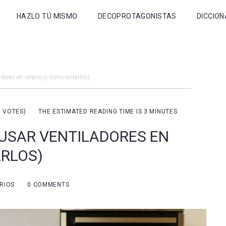
HAZLO TÚ MISMO
DECOPROTAGONISTAS
DICCION
horrar
dores en verano (y cómo evitarlos)
0 VOTES
)
THE ESTIMATED READING TIME IS 3 MINUTES
USAR VENTILADORES EN
ARLOS)
uridad
RIOS
0 COMMENTS