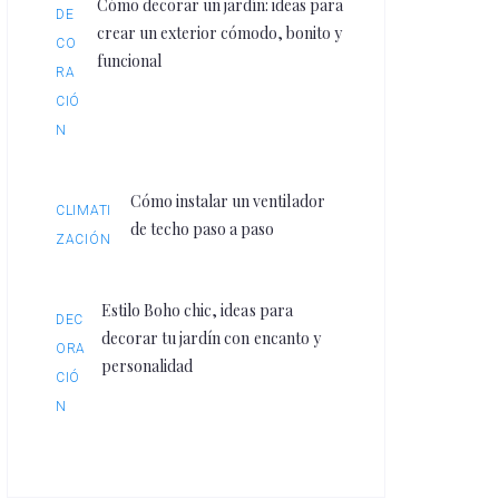
Cómo decorar un jardín: ideas para
DE
crear un exterior cómodo, bonito y
CO
funcional
RA
CIÓ
N
Cómo instalar un ventilador
CLIMATI
de techo paso a paso
ZACIÓN
Estilo Boho chic, ideas para
DEC
decorar tu jardín con encanto y
ORA
personalidad
CIÓ
N