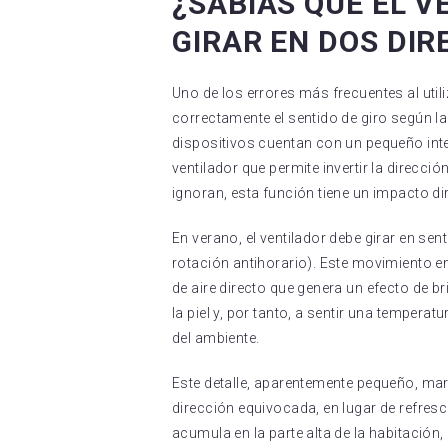
¿SABÍAS QUE EL 
GIRAR EN DOS DIR
Uno de los errores más frecuentes al utili
correctamente el sentido de giro según l
dispositivos cuentan con un pequeño int
ventilador que permite invertir la direc
ignoran, esta función tiene un impacto di
En verano, el ventilador debe girar en sen
rotación antihorario). Este movimiento em
de aire directo que genera un efecto de b
la piel y, por tanto, a sentir una tempera
del ambiente.
Este detalle, aparentemente pequeño, marca
dirección equivocada, en lugar de refrescar
acumula en la parte alta de la habitación