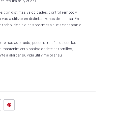
ién resulta muy eficaz.
 con distintas velocidades, control remoto y
 vas a utilizar en distintas zonas de la casa. En
e techo, de pie o de sobremesa que se adaptan a
ce demasiado ruido, puede ser señal de que las
n mantenimiento básico apriete de tornillos,
te a alargar su vida útil y mejorar su
+
LinkedIn
Pinterest