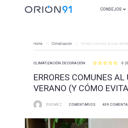
CONSEJOS
Decoración
Consejos para a
Home
Climatización
Errores comunes al usar ventila
Bricolaje y DIY
Regalos
CLIMATIZACIÓN
DECORACIÓN
0
(
1
2
3
4
5
Iluminación
ERRORES COMUNES AL 
VERANO (Y CÓMO EVIT
Movilidad
Domótica y Seg
DGOMEZ
COMENTARIOS
409
COMENTA
Climatización
Otros post