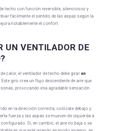
de techo con función reversible, silenciosos y
iar fácilmente el sentido de las aspas según la
jora notablemente el confort.
R UN VENTILADOR DE
O?
calor, el ventilador de techo debe girar
en
. Este giro crea un flujo descendente de aire que
personas, provocando esa agradable sensación
ndo en la dirección correcta, colócate debajo y
cierta fuerza y las aspas se mueven de izquierda a
configurado. Si, en cambio, el aire no baja o se
obable es que esté girando en modo invierno, es