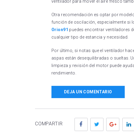
ventilador para mover el aire fresco tamb
Otra recomendación es optar por modelos
función de oscilación, especialmente si lo
Orion91
puedes encontrar ventiladores d
cualquier tipo de estancia y necesidad.
Por último, si notas que el ventilador ha
aspas están desequilibradas o sueltas. U
limpieza y revisión del motor puede ayudar
rendimiento.
DEJA UN COMENTARIO
Facebook
Twitter
Google
COMPARTIR