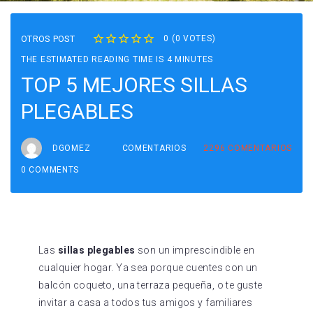
OTROS POST
0
(
0 VOTES
)
1
2
3
4
5
THE ESTIMATED READING TIME IS 4 MINUTES
TOP 5 MEJORES SILLAS
PLEGABLES
DGOMEZ
COMENTARIOS
2296
COMENTARIOS
0 COMMENTS
Las
sillas plegables
son un imprescindible en
cualquier hogar. Ya sea porque cuentes con un
balcón coqueto, una terraza pequeña, o te guste
invitar a casa a todos tus amigos y familiares