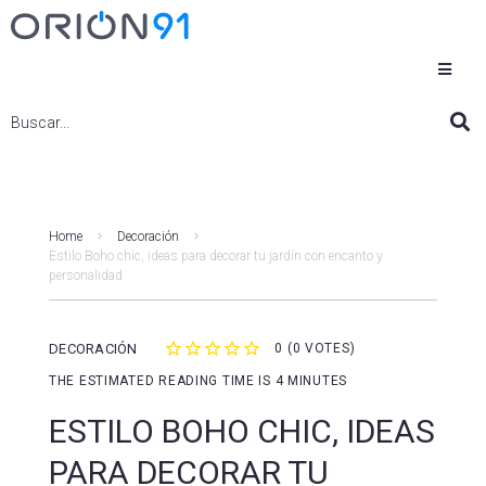
Home
Decoración
Estilo Boho chic, ideas para decorar tu jardín con encanto y
personalidad
DECORACIÓN
0
(
0 VOTES
)
1
2
3
4
5
THE ESTIMATED READING TIME IS 4 MINUTES
ESTILO BOHO CHIC, IDEAS
PARA DECORAR TU