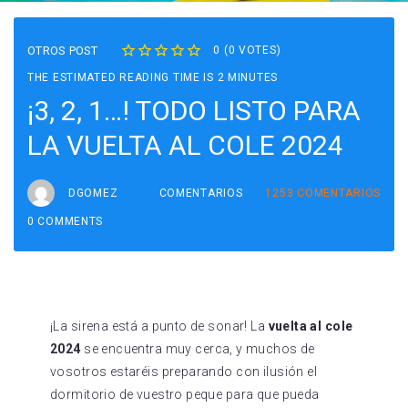
OTROS POST
0
(
0 VOTES
)
1
2
3
4
5
THE ESTIMATED READING TIME IS 2 MINUTES
¡3, 2, 1…! TODO LISTO PARA
LA VUELTA AL COLE 2024
DGOMEZ
COMENTARIOS
1253
COMENTARIOS
0 COMMENTS
¡La sirena está a punto de sonar! La
vuelta al cole
2024
se encuentra muy cerca, y muchos de
vosotros estaréis preparando con ilusión el
dormitorio de vuestro peque para que pueda