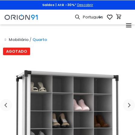
Saldos | Até -30%
*
Descobrir
Mobiliário
Quarto
AGOTADO