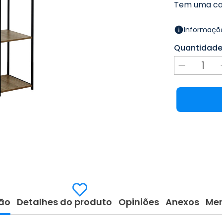
Tem uma cal
Informaçõe
Quantidad
ão
Detalhes do produto
Opiniões
Anexos
Me