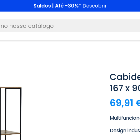
Saldos | Até -30%
*
Descobrir
Cabide
167 x 
69,91 
Multifunciona
Design indus