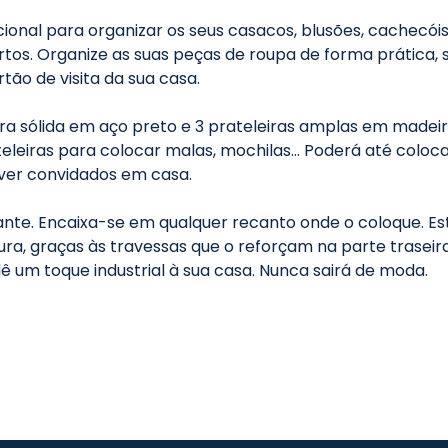
al para organizar os seus casacos, blusões, cachecóis ou
artos. Organize as suas peças de roupa de forma prática,
ão de visita da sua casa.
ra sólida em aço preto e 3 prateleiras amplas em madeira
eleiras para colocar malas, mochilas… Poderá até colocar
ver convidados em casa.
ante. Encaixa-se em qualquer recanto onde o coloque. E
, graças às travessas que o reforçam na parte traseira. M
dê um toque industrial à sua casa. Nunca sairá de moda.