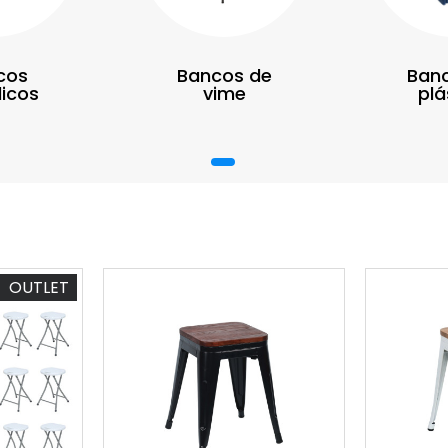
cos
Bancos de
Ban
icos
vime
plá
1
OUTLET