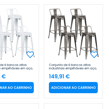
de 4 bancos altos
Conjunto de 4 bancos altos
is empilháveis em aço,
industriais empilháveis em aço,
 85 cm Thinia Home
41 x 41 x 85 cm Thinia Home
1 €
149,91 €
ço
Preço
NAR AO CARRINHO
ADICIONAR AO CARRINHO