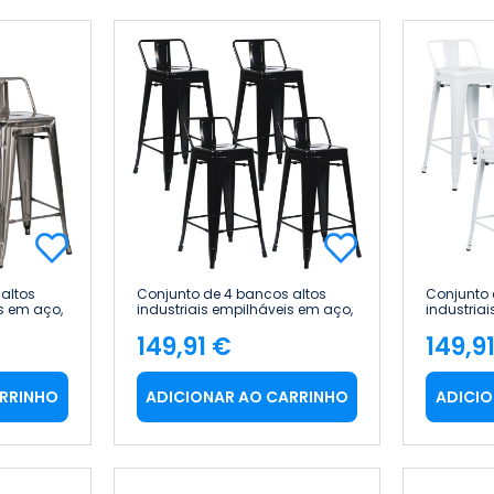
altos
Conjunto de 4 bancos altos
Conjunto 
s em aço,
industriais empilháveis em aço,
industria
 Home
41 x 41 x 85 cm Thinia Home
41 x 41 x
149,91 €
149,9
Preço
Pre
ARRINHO
ADICIONAR AO CARRINHO
ADICIO