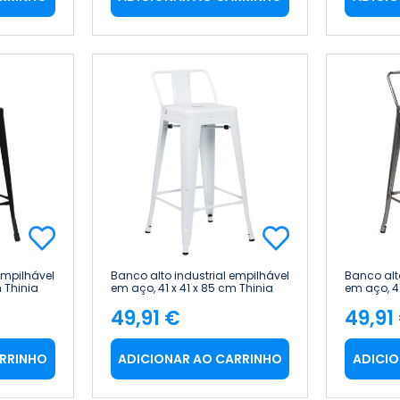
empilhável
Banco alto industrial empilhável
Banco alt
m Thinia
em aço, 41 x 41 x 85 cm Thinia
em aço, 41
Home
Home
49,91 €
49,91
Preço
Pre
ARRINHO
ADICIONAR AO CARRINHO
ADICIO