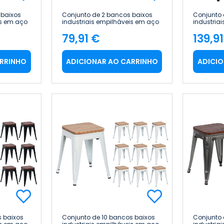
 baixos
Conjunto de 2 bancos baixos
Conjunto 
is em aço
industriais empilháveis em aço
industria
6 cm
e madeira, 38 x 38 x 46 cm
e madeira
79,91 €
139,9
Thinia Home
Thinia H
Preço
Pre
ARRINHO
ADICIONAR AO CARRINHO
ADICIO
s baixos
Conjunto de 10 bancos baixos
Conjunto 