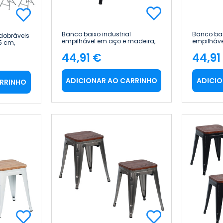
Banco baixo industrial
Banco bai
dobráveis
empilhável em aço e madeira,
empilháve
5 cm,
38 x 38 x 46 cm Thinia Home
38 x 38 x
44,91 €
44,91
Preço
Pre
ADICIONAR AO CARRINHO
ADICIO
ARRINHO