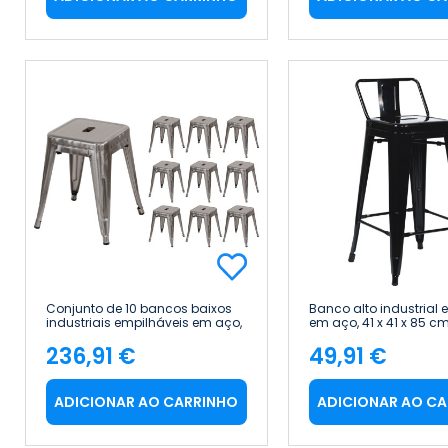
Conjunto de 10 bancos baixos
Banco alto industrial 
industriais empilháveis em aço,
em aço, 41 x 41 x 85 c
38 x 38 x 46 cm Thinia Home
Home
236,91 €
49,91 €
Preço
Preço
ADICIONAR AO CARRINHO
ADICIONAR AO C