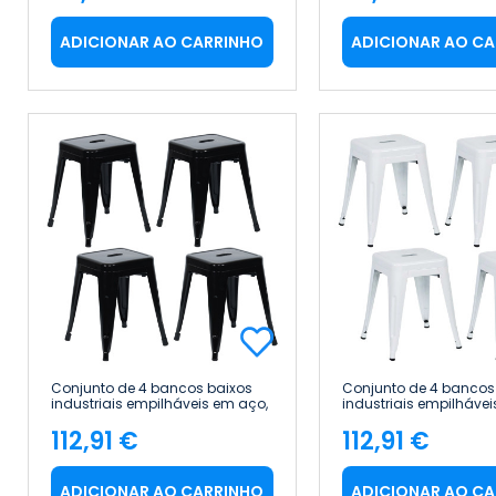
Preço
Preço
ADICIONAR AO CARRINHO
ADICIONAR AO C
Conjunto de 4 bancos baixos
Conjunto de 4 bancos
industriais empilháveis em aço,
industriais empilhávei
38 x 38 x 46 cm Thinia Home
38 x 38 x 46 cm Thini
112,91 €
112,91 €
Preço
Preço
ADICIONAR AO CARRINHO
ADICIONAR AO C