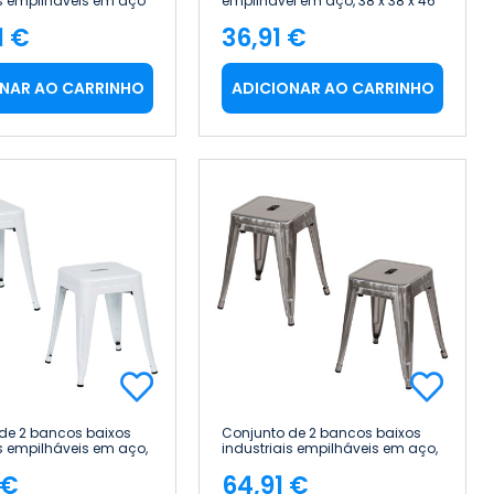
is empilháveis em aço
empilhável em aço, 38 x 38 x 46
, 38 x 38 x 46 cm
cm Thinia Home
1 €
36,91 €
ome
ço
Preço
NAR AO CARRINHO
ADICIONAR AO CARRINHO
de 2 bancos baixos
Conjunto de 2 bancos baixos
is empilháveis em aço,
industriais empilháveis em aço,
 46 cm Thinia Home
38 x 38 x 46 cm Thinia Home
 €
64,91 €