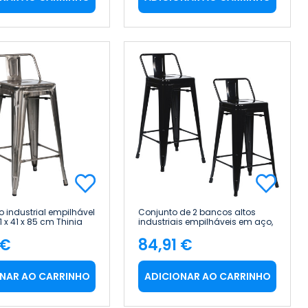
o industrial empilhável
Conjunto de 2 bancos altos
 x 41 x 85 cm Thinia
industriais empilháveis em aço,
41 x 41 x 85 cm Thinia Home
 €
84,91 €
ço
Preço
NAR AO CARRINHO
ADICIONAR AO CARRINHO