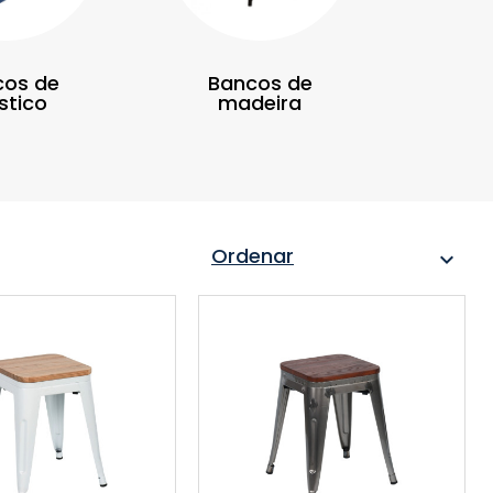
cos de
Bancos de
stico
madeira
Ordenar
expand_more