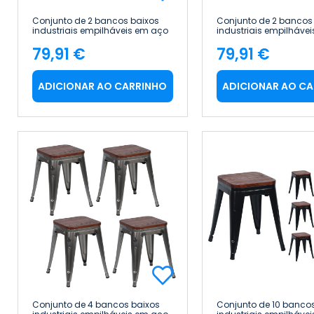
Conjunto de 2 bancos baixos
Conjunto de 2 bancos
industriais empilháveis em aço
industriais empilháve
e madeira, 38 x 38 x 46 cm
e madeira, 38 x 38 x 4
79,91 €
79,91 €
Thinia Home
Thinia Home
Preço
Preço
ADICIONAR AO CARRINHO
ADICIONAR AO C
Conjunto de 4 bancos baixos
Conjunto de 10 banco