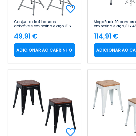
Conjunto de 4 bancos
MegaPack: 10 bancos 
dobráveis em resina e aço, 31 x
em resina e aço, 31 x 4
45 cm, brancos 7house
brancos 7house
49,91 €
114,91 €
Preço
Preço
ADICIONAR AO CARRINHO
ADICIONAR AO C