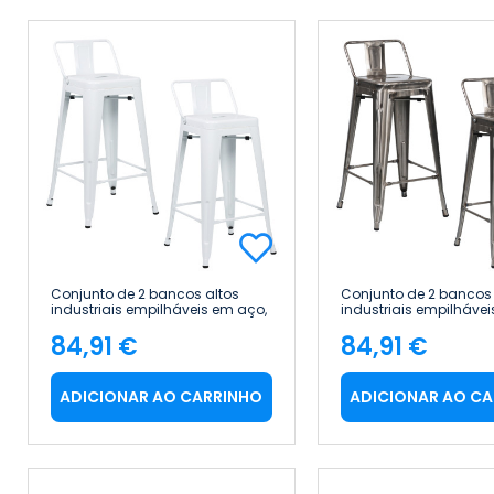
Conjunto de 2 bancos altos
Conjunto de 2 bancos 
industriais empilháveis em aço,
industriais empilhávei
41 x 41 x 85 cm Thinia Home
41 x 41 x 85 cm Thinia
84,91 €
84,91 €
Preço
Preço
ADICIONAR AO CARRINHO
ADICIONAR AO C