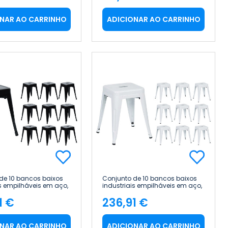
ço
Preço
NAR AO CARRINHO
ADICIONAR AO CARRINHO
de 10 bancos baixos
Conjunto de 10 bancos baixos
is empilháveis em aço,
industriais empilháveis em aço,
 46 cm Thinia Home
38 x 38 x 46 cm Thinia Home
1 €
236,91 €
ço
Preço
NAR AO CARRINHO
ADICIONAR AO CARRINHO