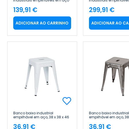
industriais empilháveis em aço
industriais empilháve
e madeira, 38 x 38 x 46 cm
e madeira, 38 x 38 x 4
139,91 €
299,91 €
Thinia Home
Thinia Home
Preço
Preço
ADICIONAR AO CARRINHO
ADICIONAR AO C
Banco baixo industrial
Banco baixo industrial
empilhável em aço, 38 x 38 x 46
empilhável em aço, 38 
cm Thinia Home
cm Thinia Home
36,91 €
36,91 €