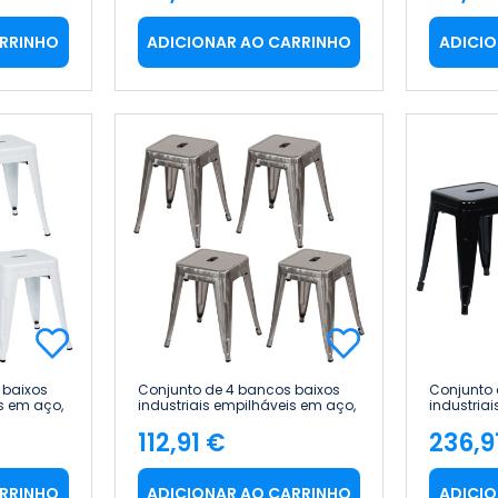
Preço
Pre
ARRINHO
ADICIONAR AO CARRINHO
ADICIO
 baixos
Conjunto de 4 bancos baixos
Conjunto 
s em aço,
industriais empilháveis em aço,
industria
a Home
38 x 38 x 46 cm Thinia Home
38 x 38 x
112,91 €
236,9
Preço
Pre
ARRINHO
ADICIONAR AO CARRINHO
ADICIO