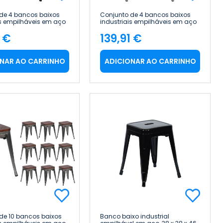
de 4 bancos baixos
Conjunto de 4 bancos baixos
is empilháveis em aço
industriais empilháveis em aço
, 38 x 38 x 46 cm
e madeira, 38 x 38 x 46 cm
1 €
139,91 €
ome
Thinia Home
ço
Preço
NAR AO CARRINHO
ADICIONAR AO CARRINHO
de 10 bancos baixos
Banco baixo industrial