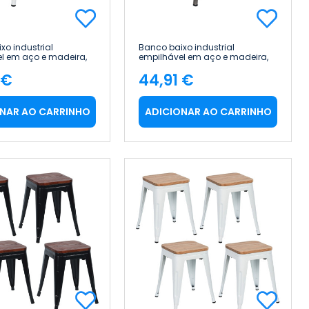
xo industrial
Banco baixo industrial
l em aço e madeira,
empilhável em aço e madeira,
 46 cm Thinia Home
38 x 38 x 46 cm Thinia Home
 €
44,91 €
ço
Preço
NAR AO CARRINHO
ADICIONAR AO CARRINHO