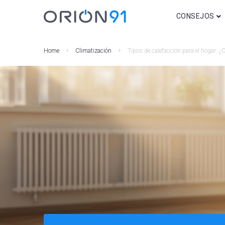
CONSEJOS
Decoración
Home
Climatización
Tipos de calefacción para el hogar: ¿C
Consejos para a
Bricolaje y DIY
Regalos
Iluminación
Movilidad
Domótica y Seg
Climatización
Otros post