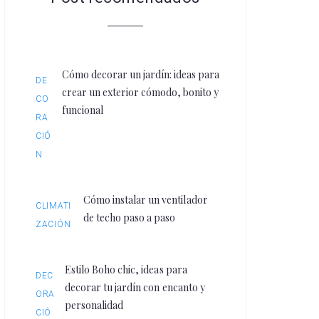
Cómo decorar un jardín: ideas para
DE
crear un exterior cómodo, bonito y
CO
funcional
RA
CIÓ
N
Cómo instalar un ventilador
CLIMATI
de techo paso a paso
ZACIÓN
Estilo Boho chic, ideas para
DEC
decorar tu jardín con encanto y
ORA
personalidad
CIÓ