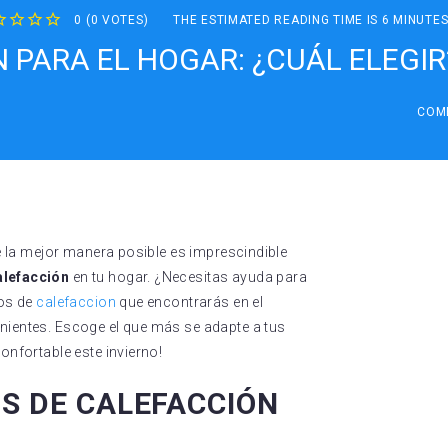
0
(
0 VOTES
)
THE ESTIMATED READING TIME IS 6 MINUTE
2
3
4
5
 PARA EL HOGAR: ¿CUÁL ELEGIR
COM
de la mejor manera posible es imprescindible
alefacción
en tu hogar. ¿Necesitas ayuda para
pos de
calefaccion
que encontrarás en el
nientes. Escoge el que más se adapte a tus
onfortable este invierno!
OS DE CALEFACCIÓN