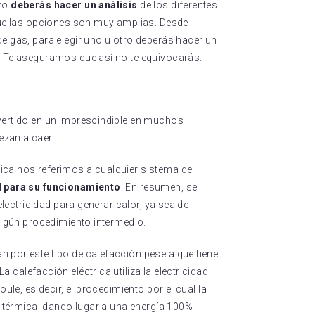
tro
deberás hacer un análisis
de los diferentes
 que las opciones son muy amplias. Desde
e gas, para elegir uno u otro deberás hacer un
. Te aseguramos que así no te equivocarás.
ertido en un imprescindible en muchos
ezan a caer…
ica nos referimos a cualquier sistema de
d para su funcionamiento
. En resumen, se
 electricidad para generar calor, ya sea de
 algún procedimiento intermedio.
 por este tipo de calefacción pese a que tiene
La calefacción eléctrica utiliza la electricidad
oule, es decir, el procedimiento por el cual la
ía térmica, dando lugar a una energía 100%