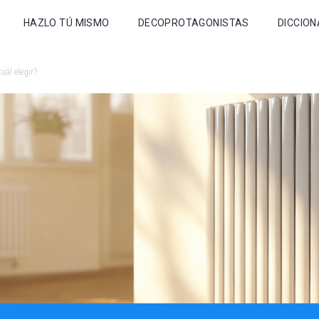
HAZLO TÚ MISMO
DECOPROTAGONISTAS
DICCION
uál elegir?
horrar
uridad