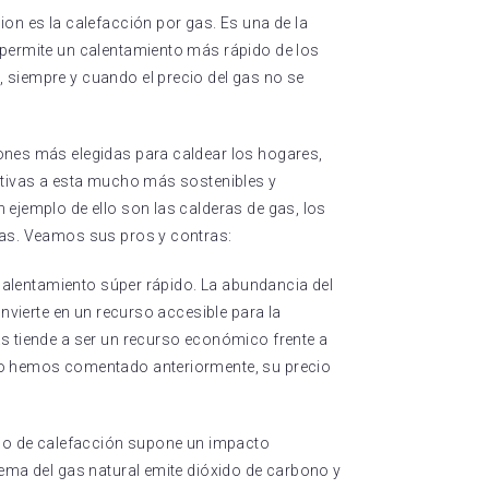
on es la calefacción por gas. Es una de la
 permite un calentamiento más rápido de los
siempre y cuando el precio del gas no se
ones más elegidas para caldear los hogares,
ativas a esta mucho más sostenibles y
ejemplo de ello son las calderas de gas, los
gas. Veamos sus pros y contras:
n calentamiento súper rápido. La abundancia del
onvierte en un recurso accesible para la
s tiende a ser un recurso económico frente a
mo hemos comentado anteriormente, su precio
ipo de calefacción supone un impacto
ema del gas natural emite dióxido de carbono y