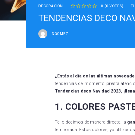
DECORACIÓN
0
(
0 VOTES
)
T
1
2
3
4
5
TENDENCIAS DECO NAV
DGOMEZ
¿Estás al día de las últimas novedad
tendencias del momento ¡presta atenció
Tendencias deco Navidad 2023, ¡llena
1. COLORES PAST
Te lo decimos de manera directa: la
gam
temporada. Estos colores, ya utilizado