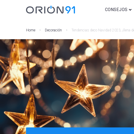
CONSEJOS
Decoración
Home
Decoración
Tendencias deco Navidad 2023, ¡llena d
Consejos para a
Bricolaje y DIY
Regalos
Iluminación
Movilidad
Domótica y Seg
Climatización
Otros post