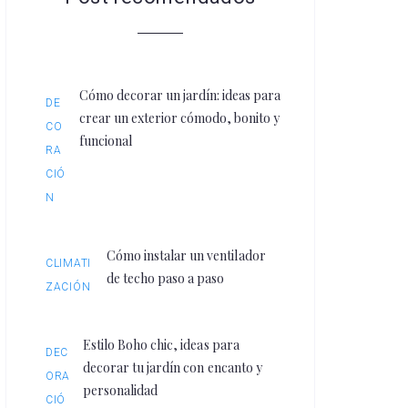
Cómo decorar un jardín: ideas para
DE
crear un exterior cómodo, bonito y
CO
funcional
RA
CIÓ
N
Cómo instalar un ventilador
CLIMATI
de techo paso a paso
ZACIÓN
Estilo Boho chic, ideas para
DEC
decorar tu jardín con encanto y
ORA
personalidad
CIÓ