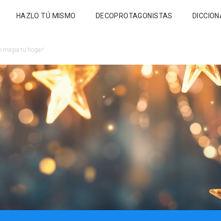
HAZLO TÚ MISMO
DECOPROTAGONISTAS
DICCION
e magia tu hogar!
horrar
uridad