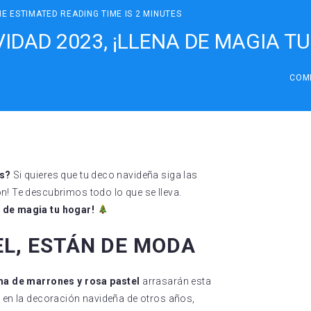
HE ESTIMATED READING TIME IS 2 MINUTES
IDAD 2023, ¡LLENA DE MAGIA T
COM
es?
Si quieres que tu deco navideña siga las
n! Te descubrimos todo lo que se lleva.
 de magia tu hogar!
EL, ESTÁN DE MODA
a de marrones y rosa pastel
arrasarán esta
s en la decoración navideña de otros años,