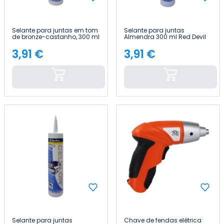
Selante para juntas em tom
Selante para juntas
de bronze-castanho, 300 ml
Almendra 300 ml Red Devil
Red Devil
3,91 €
3,91 €
Preço
Preço
Selante para juntas
Chave de fendas elétrica