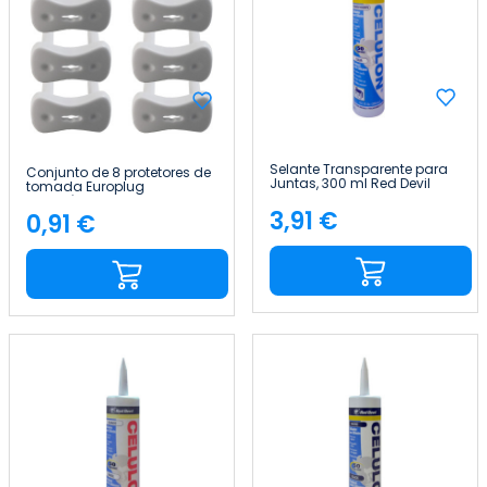
Selante Transparente para
Conjunto de 8 protetores de
Juntas, 300 ml Red Devil
tomada Europlug
embutíveis brancos da
3,91 €
Nine&One
0,91 €
Preço
Preço