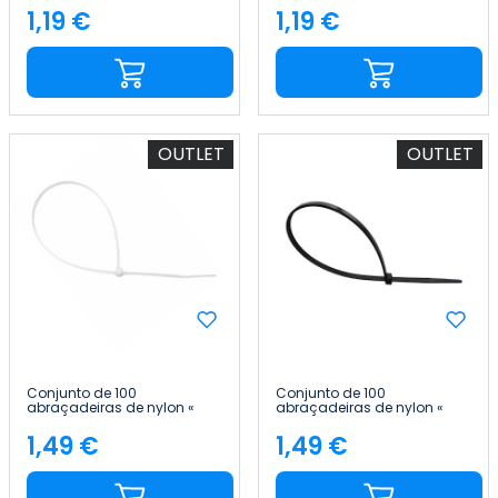
1,19 €
1,19 €
Preço
Preço
OUTLET
OUTLET
Conjunto de 100
Conjunto de 100
abraçadeiras de nylon «
abraçadeiras de nylon «
300x3.6mm » 7hSevenOn
300x3.6mm » 7hSevenOn
1,49 €
1,49 €
Preço
Preço