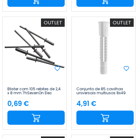
OUTLET
OUTLET
Blister com 105 rebites de 2,4
Conjunto de 85 cavilhas
x 8 mm 7hSevenOn Elec
universais multiusos 8x49
mm Tactix
0,69 €
4,91 €
Preço
Preço