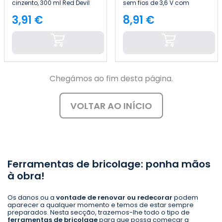
cinzento, 300 ml Red Devil
sem fios de 3,6 V com
bateria recarregável de 1300
mAh 7house
3,91 €
8,91 €
Preço
Preço
Chegámos ao fim desta página.
VOLTAR AO INÍCIO
Ferramentas de bricolage: ponha mãos
à obra!
Os danos ou a
vontade de renovar ou redecorar
podem
aparecer a qualquer momento e temos de estar sempre
preparados. Nesta secção, trazemos-lhe todo o tipo de
ferramentas de bricolage
para que possa começar a