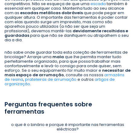
competitivos. Não se esqueça de que uma
escada
também é
essencial em qualquer casa. Mantenha tudo ao seu alcance
com as
escadas metálicas dobráveis
que pode pegar em
qualquer altura. O importante das ferramentas é poder contar
com elas quando surge um imprevisto, mas como são
aparelhos pouco utilizados (a não ser que seja um
profissional), devemos mantê-las
devidamente recolhidas e
guardadas
para que não se danifiquem ou atrapalhem o seu
dia a dia.
não sabe onde guardar toda esta coleção de ferramentas de
bricolage? Arranje uma
mala
que lhe permita manter tudo
perfeitamente organizado, para que possa trabalhar mais
confortavelmente e levá-lo consigo para onde quiser, sem
esforço. Se o seu equipamento for muito maior e
necessitar de
mais espaço de arrumação
, consulte os nossos
armazéns
de resina
,
prateleiras de arrumação
e outros
artigos de
organização
.
Perguntas frequentes sobre
ferramentas
o que é o binário e porque é importante nas ferramentas
eléctricas?