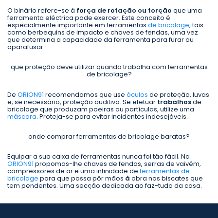
O binário refere-se à
força de rotação ou torção
que uma
ferramenta eléctrica pode exercer. Este conceito é
especialmente importante em ferramentas
de bricolage
, tais
como berbequins de impacto e chaves de fendas, uma vez
que determina a capacidade da ferramenta para furar ou
aparafusar.
que proteção deve utilizar quando trabalha com ferramentas
de bricolage?
De
ORION91
recomendamos que use
óculos
de proteção, luvas
e, se necessário, proteção auditiva. Se efetuar
trabalhos
de
bricolage que produzam poeiras ou partículas, utilize uma
máscara
. Proteja-se para evitar incidentes indesejáveis.
onde comprar ferramentas de bricolage baratas?
Equipar a sua caixa de ferramentas nunca foi tão fácil. Na
ORION91
propomos-lhe chaves de fendas, serras de vaivém,
compressores de ar e uma infinidade de
ferramentas de
bricolage
para que possa pôr mãos
à
obra nos biscates que
tem pendentes. Uma secção dedicada ao faz-tudo da casa.