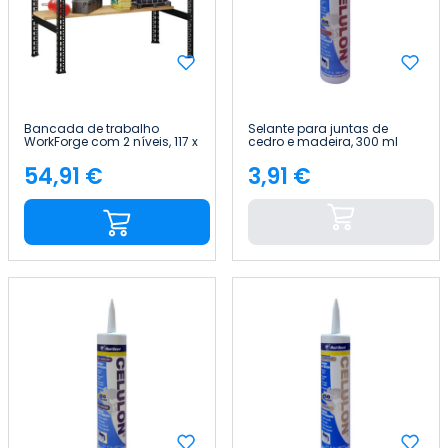
Bancada de trabalho
Selante para juntas de
WorkForge com 2 níveis, 117 x
cedro e madeira, 300 ml
60 x 81 cm 7house
Red Devil
54,91 €
3,91 €
Preço
Preço