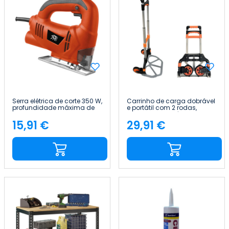
Serra elétrica de corte 350 W,
Carrinho de carga dobrável
profundidade máxima de
e portátil com 2 rodas,
corte de 55 mm 7house
capacidade máxima de 70
kg 7house
15,91 €
29,91 €
Preço
Preço