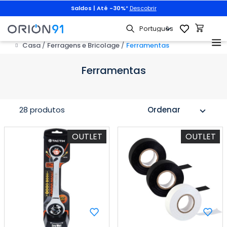
Saldos | Até -30%
*
Descobrir
Casa
Ferragens e Bricolage
Ferramentas
Ferramentas
28 produtos
Ordenar
expand_more
OUTLET
OUTLET