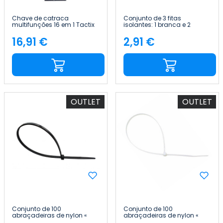
Chave de catraca
Conjunto de 3 fitas
multifunções 16 em 1 Tactix
isolantes: 1 branca e 2
pretas, 20 m, Ø7.2x1.9cm
7hSevenOn
16,91 €
2,91 €
Preço
Preço
OUTLET
OUTLET
Conjunto de 100
Conjunto de 100
abraçadeiras de nylon «
abraçadeiras de nylon «
250x3.6mm » 7hSevenOn
250x3.6mm » 7hSevenOn