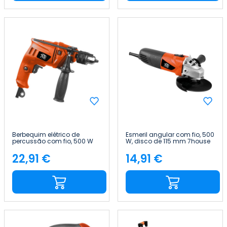
Berbequim elétrico de
Esmeril angular com fio, 500
percussão com fio, 500 W
W, disco de 115 mm 7house
7house
22,91 €
14,91 €
Preço
Preço