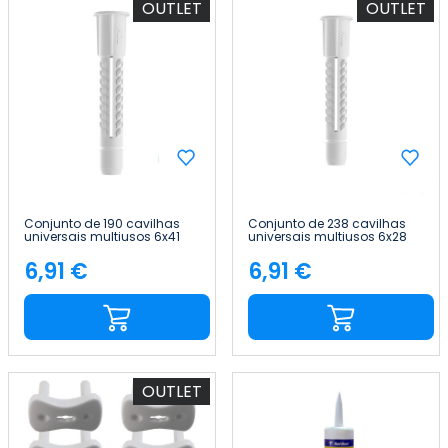
OUTLET
OUTLET
Conjunto de 190 cavilhas
Conjunto de 238 cavilhas
universais multiusos 6x41
universais multiusos 6x28
mm Tactix
mm Tactix
6,91 €
6,91 €
Preço
Preço
OUTLET