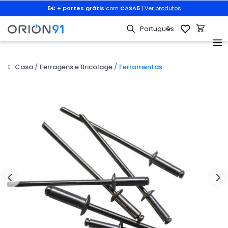
r
5€ + portes grátis
com
CASA5
|
Ver produtos
Casa
Ferragens e Bricolage
Ferramentas