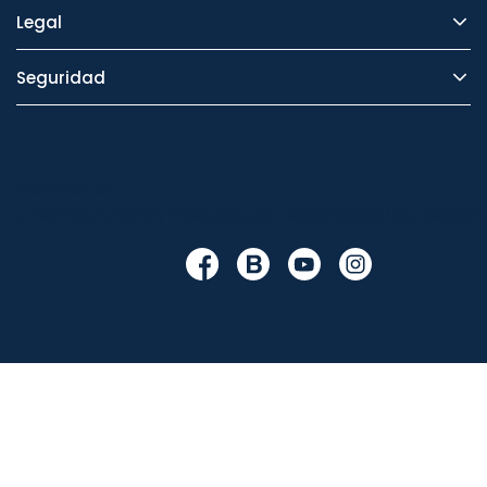
Legal
Seguridad
Cambiar en
/themes/orion91/modules/ps_socialfollow/ps_socialfo