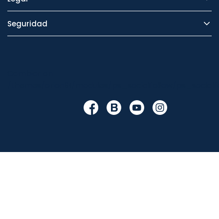
Seguridad
Cambiar en
/themes/orion91/modules/ps_socialfollow/ps_socialfo