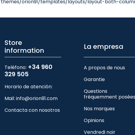
'themes/orion91/templates/layouts/layout-both-columns
Store
La empresa
information
+34 960
Teléfono:
A propos de nous
329 505
Garantie
Horario de atención:
Questions
fréquemment posée
Mail:
info@orion91.com
Nos marques
Contacta con nosotros
Opinions
Vendredi noir