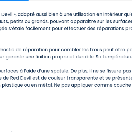
evil », adapté aussi bien à une utilisation en intérieur qu
éfauts, petits ou grands, pouvant apparaître sur les surf
gée s’étale facilement pour effectuer des réparations pro
stic de réparation pour combler les trous peut être peint
our garantir une finition propre et durable. Sa température
rfaces à l’aide d’une spatule. De plus, il ne se fissure pas
e Red Devil est de couleur transparente et se présente 
s en plastique ou en métal. Ne pas appliquer comme couch