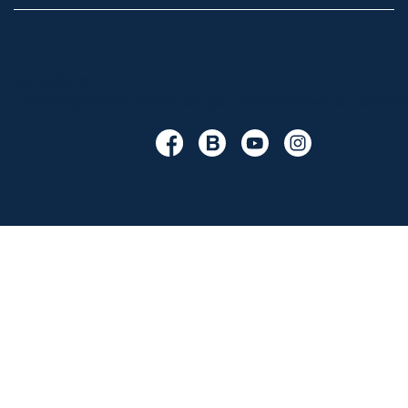
Cambiar en
/themes/orion91/modules/ps_socialfollow/ps_socialfo