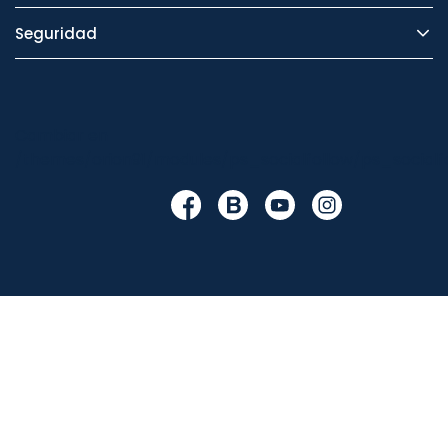
Seguridad
Cambiar en
/themes/orion91/modules/ps_socialfollow/ps_socialfo