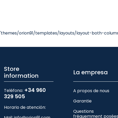
'themes/orion91/templates/layouts/layout-both-columns
Store
La empresa
information
+34 960
Teléfono:
A propos de nous
329 505
Garantie
Horario de atención:
Questions
fréquemment posée
Mail:
info@orion91.com