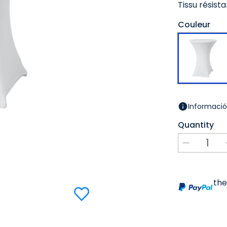
Tissu résist
Couleur
Informació
Quantity
the