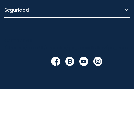
Seguridad
Cambiar en
/themes/orion91/modules/ps_socialfollow/ps_socialfo