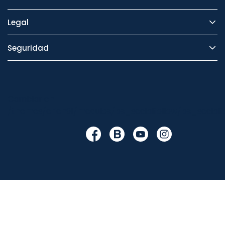
Legal
Seguridad
Cambiar en
/themes/orion91/modules/ps_socialfollow/ps_socialfo