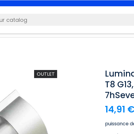
Lumina
OUTLET
T8 G13
7hSev
14,91 
puissance de