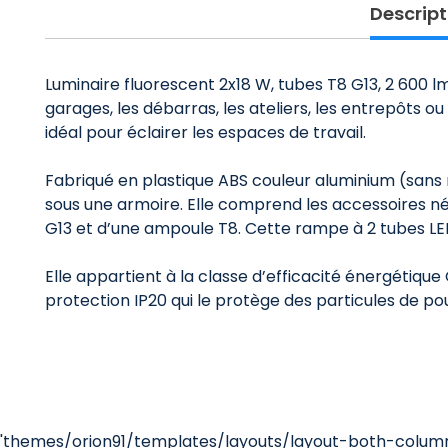
Descript
Luminaire fluorescent 2x18 W, tubes T8 G13, 2 600 lm
garages, les débarras, les ateliers, les entrepôts o
idéal pour éclairer les espaces de travail.
Fabriqué en plastique ABS couleur aluminium (sans
sous une armoire. Elle comprend les accessoires néc
G13 et d’une ampoule T8. Cette rampe à 2 tubes LE
Elle appartient à la classe d’efficacité énergétiqu
protection IP20 qui le protège des particules de pou
'themes/orion91/templates/layouts/layout-both-columns