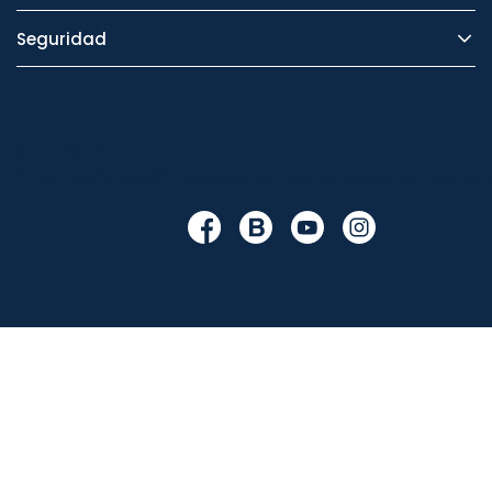
Seguridad
Cambiar en
/themes/orion91/modules/ps_socialfollow/ps_socialfo