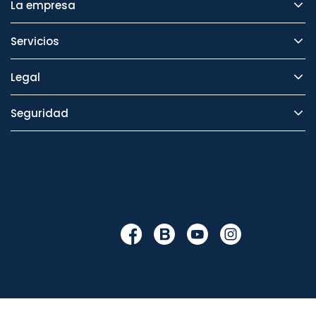
La empresa
Servicios
Legal
Seguridad
Cambiar en
/themes/orion91/modules/ps_socialfollow/ps_socialfo