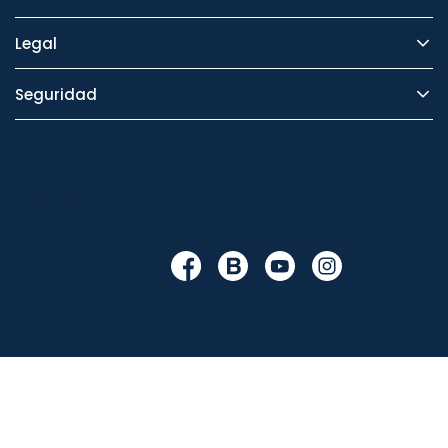
Legal
Seguridad
Cambiar en
/themes/orion91/modules/ps_socialfollow/ps_socialfo