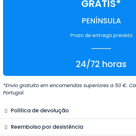
GRATIS*
PENÍNSULA
Prazo de entrega previsto
24/72 horas
*
Envio gratuito em encomendas superiores a 50 €. Cas
Portugal.
Política de devolução
Reembolso por desistência