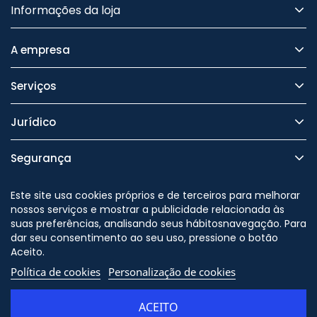
Informações da loja
A empresa
Serviços
Jurídico
Segurança
Este site usa cookies próprios e de terceiros para melhorar
nossos serviços e mostrar a publicidade relacionada às
suas preferências, analisando seus hábitosnavegação. Para
Nos siga no
dar seu consentimento ao seu uso, pressione o botão
Aceito.
Política de cookies
Personalização de cookies
© Copyright - ORION91 - CIF
B10982650 - Todos os direitos
ACEITO
reservados