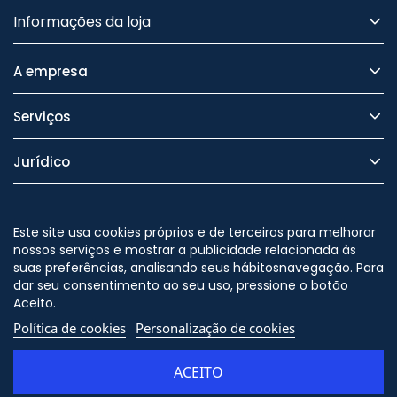
Informações da loja
A empresa
Serviços
Jurídico
Segurança
Este site usa cookies próprios e de terceiros para melhorar
nossos serviços e mostrar a publicidade relacionada às
suas preferências, analisando seus hábitosnavegação. Para
dar seu consentimento ao seu uso, pressione o botão
Nos siga no
Aceito.
Política de cookies
Personalização de cookies
ACEITO
© Copyright - ORION91 - CIF
B10982650 - Todos os direitos