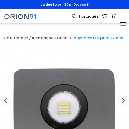
Saldos | Até -30%
*
Descobrir
rdim e Terraço
Iluminação exterior
Projetores LED para exterior