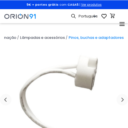
r
5€ + portes grátis
com
CASA5
|
Ver produtos
uminação
Lâmpadas e acessórios
Pinos, buchas e adaptadores