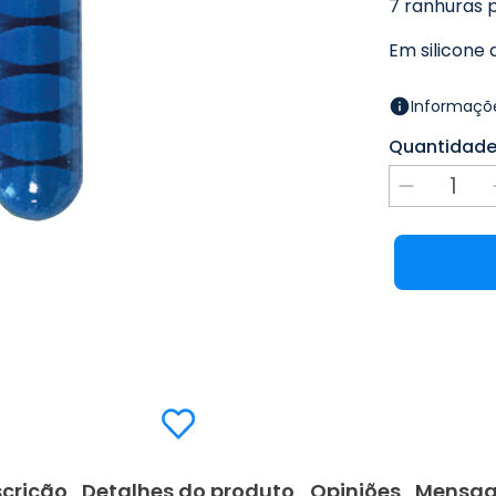
7 ranhuras 
Em silicone 
Informaçõe
Quantidad
crição
Detalhes do produto
Opiniões
Mensa