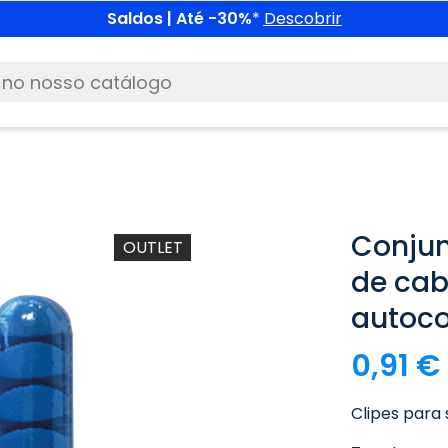
Saldos | Até -30%
*
Descobrir
Conjun
OUTLET
de cab
autoco
0,91 €
Clipes para 