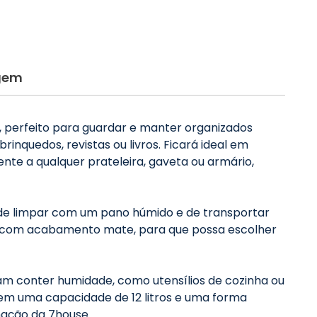
gem
s, perfeito para guardar e manter organizados
brinquedos, revistas ou livros. Ficará ideal em
nte a qualquer prateleira, gaveta ou armário,
il de limpar com um pano húmido e de transportar
odas com acabamento mate, para que possa escolher
ssam conter humidade, como utensílios de cozinha ou
Tem uma capacidade de 12 litros e uma forma
mação da 7house.