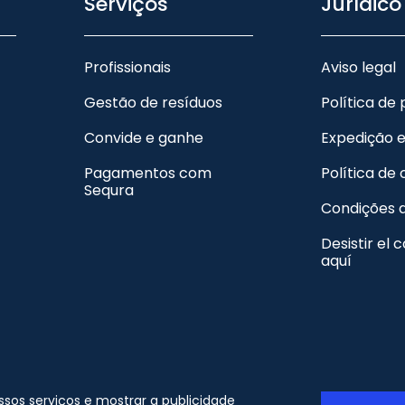
Serviços
Jurídico
Profissionais
Aviso legal
Gestão de resíduos
Política de
Convide e ganhe
Expedição 
Pagamentos com
Política de
Sequra
Condições 
Desistir el 
aquí
 Copyright - ORION91 - CIF B10982650 - Todos os direitos
ossos serviços e mostrar a publicidade