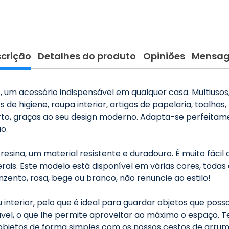
crição
Detalhes do produto
Opiniões
Mensa
, um acessório indispensável em qualquer casa. Multiuso
de higiene, roupa interior, artigos de papelaria, toalhas, 
rto, graças ao seu design moderno. Adapta-se perfeitame
o.
resina, um material resistente e duradouro. É muito fác
aterais. Este modelo está disponível em várias cores, t
zento, rosa, bege ou branco, não renuncie ao estilo!
 interior, pelo que é ideal para guardar objetos que po
ável, o que lhe permite aproveitar ao máximo o espaço. 
objetos de forma simples com os nossos cestos de arru