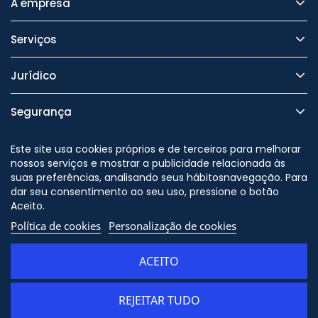
A empresa
Serviços
Jurídico
Segurança
Este site usa cookies próprios e de terceiros para melhorar
nossos serviços e mostrar a publicidade relacionada às
suas preferências, analisando seus hábitosnavegação. Para
Nos siga no
dar seu consentimento ao seu uso, pressione o botão
Aceito.
Política de cookies
Personalização de cookies
© Copyright - ORION91 - CIF
B10982650 - Todos os direitos
ACEITO
reservados
REJEITAR TUDO
ADICIONAR AO CARRINHO