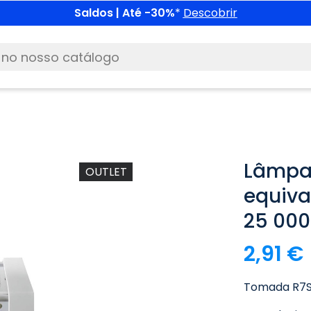
Saldos | Até -30%
*
Descobrir
Lâmpad
OUTLET
equiva
25 000
2,91 €
Tomada R7S,