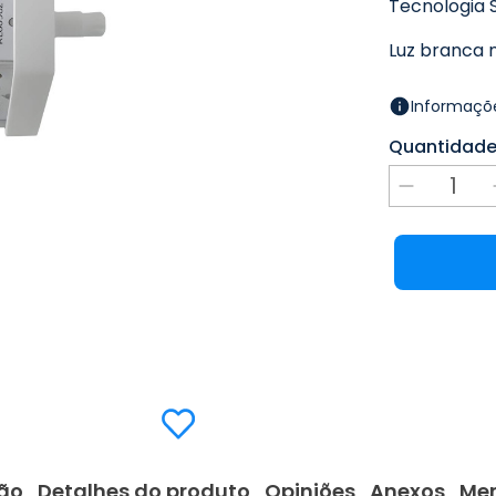
Tecnologia S
Luz branca 
Informaçõe
Quantidad
ão
Detalhes do produto
Opiniões
Anexos
Me