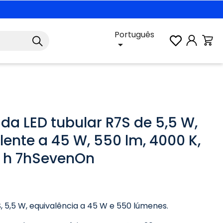
Português

a LED tubular R7S de 5,5 W,
lente a 45 W, 550 lm, 4000 K,
 h 7hSevenOn
 5,5 W, equivalência a 45 W e 550 lúmenes.