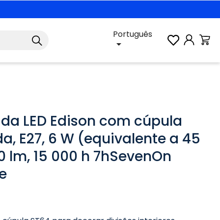
Português

a LED Edison com cúpula
a, E27, 6 W (equivalente a 45
0 lm, 15 000 h 7hSevenOn
e