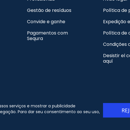
Gestão de resíduos
Política de
Convide e ganhe
Expedição 
Pagamentos com
Política de
Sequra
Condições 
Desistir el 
aquí
 Copyright - ORION91 - CIF B10982650 - Todos os direitos
ossos serviços e mostrar a publicidade
RE
eservados
vegação. Para dar seu consentimento ao seu uso,