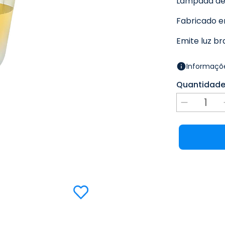
Lâmpada de 
Fabricado e
Emite luz br
Informaçõe
Quantidad