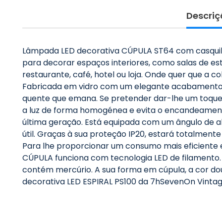
Descriç
Lâmpada LED decorativa CÚPULA ST64 com casquilho
para decorar espaços interiores, como salas de es
restaurante, café, hotel ou loja. Onde quer que a c
Fabricada em vidro com um elegante acabamento d
quente que emana. Se pretender dar-lhe um toque 
a luz de forma homogénea e evita o encandeamento
última geração. Está equipada com um ângulo de abe
útil. Graças à sua proteção IP20, estará totalmente
Para lhe proporcionar um consumo mais eficiente
CÚPULA funciona com tecnologia LED de filamento.
contém mercúrio. A sua forma em cúpula, a cor dou
decorativa LED ESPIRAL PS100 da 7hSevenOn Vintag