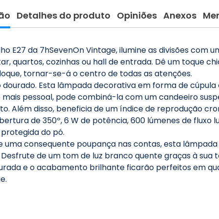
ão
Detalhes do produto
Opiniões
Anexos
Me
 E27 da 7hSevenOn Vintage, ilumine as divisões com uma
tar, quartos, cozinhas ou hall de entrada. Dê um toque 
oloque, tornar-se-á o centro de todas as atenções.
ourado. Esta lâmpada decorativa em forma de cúpula cr
mais pessoal, pode combiná-la com um candeeiro suspens
. Além disso, beneficia de um índice de reprodução crom
rtura de 350º, 6 W de potência, 600 lúmenes de fluxo lu
 protegida do pó.
 e uma consequente poupança nas contas, esta lâmpada p
 Desfrute de um tom de luz branco quente graças à sua t
rada e o acabamento brilhante ficarão perfeitos em qua
e.