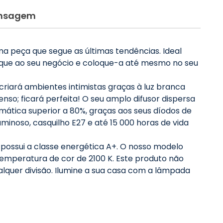
nsagem
 peça que segue as últimas tendências. Ideal
chique ao seu negócio e coloque-a até mesmo no seu
iará ambientes intimistas graças à luz branca
o; ficará perfeita! O seu amplo difusor dispersa
ática superior a 80%, graças aos seus díodos de
minoso, casquilho E27 e até 15 000 horas de vida
ossui a classe energética A+. O nosso modelo
emperatura de cor de 2100 K. Este produto não
lquer divisão. Ilumine a sua casa com a lâmpada