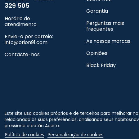
329 505
Garantia
Horário de
Perguntas mais
atendimento:
frequentes
Envie-o por correio:
As nossas marcas
info@orion91.com
Opiniões
Contacte-nos
Black Friday
©
Nos siga no
Este site usa cookies próprios e de terceiros para melhorar n
r
relacionada às suas preferências, analisando seus hábitosna
pressione o botão Aceito.
Política de cookies
Personalização de cookies