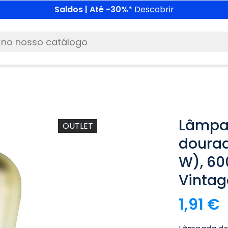
Saldos | Até -30%
*
Descobrir
Lâmpad
OUTLET
dourad
W), 60
Vintag
1,91 €