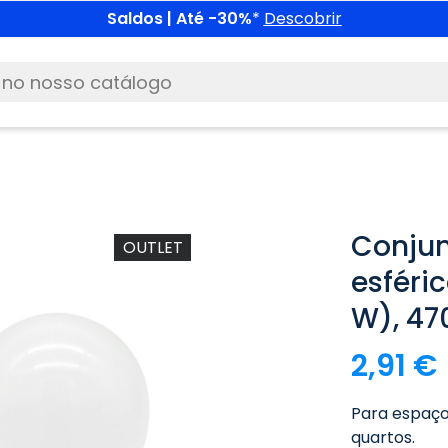
Saldos | Até -30%
*
Descobrir
Conjun
OUTLET
esféri
W), 47
2,91 €
Para espaços
quartos.