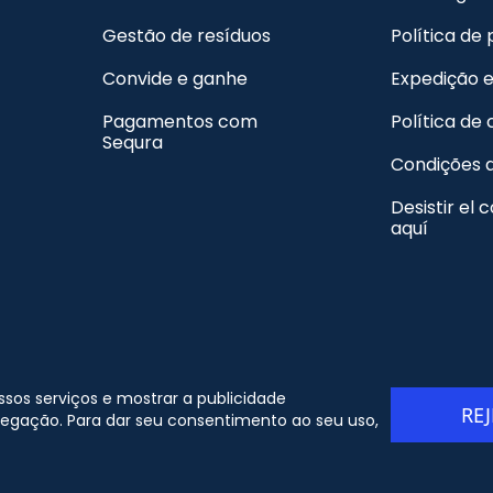
Gestão de resíduos
Política de
Convide e ganhe
Expedição 
Pagamentos com
Política de
Sequra
Condições 
Desistir el 
aquí
 Copyright - ORION91 - CIF B10982650 - Todos os direitos
ossos serviços e mostrar a publicidade
RE
eservados
vegação. Para dar seu consentimento ao seu uso,