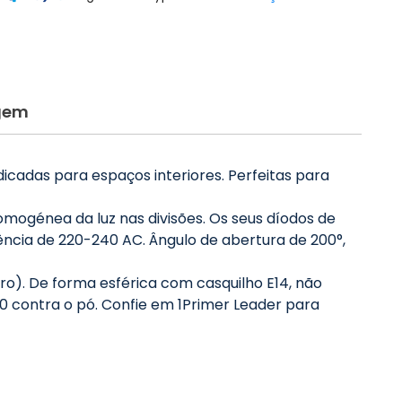
gem
icadas para espaços interiores. Perfeitas para
omogénea da luz nas divisões. Os seus díodos de
cia de 220-240 AC. Ângulo de abertura de 200°,
o). De forma esférica com casquilho E14, não
0 contra o pó. Confie em 1Primer Leader para