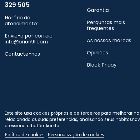
329 505
Garantia
Horário de
Perguntas mais
atendimento:
frequentes
Envie-o por correio:
As nossas marcas
info@orion91.com
Opiniões
Contacte-nos
Black Friday
©
Nos siga no
Este site usa cookies próprios e de terceiros para melhorar n
r
relacionada às suas preferências, analisando seus hábitosna
pressione o botão Aceito.
Política de cookies
Personalização de cookies