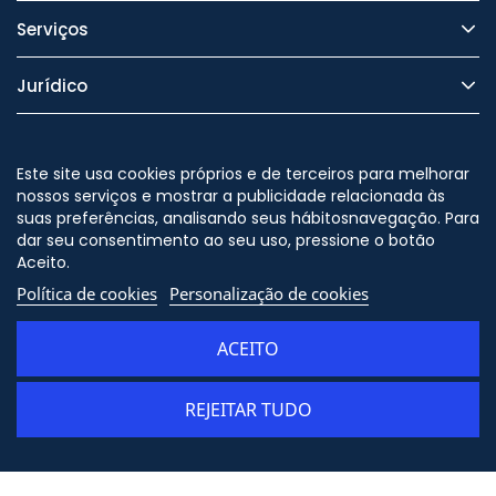
Serviços
Jurídico
Segurança
Este site usa cookies próprios e de terceiros para melhorar
nossos serviços e mostrar a publicidade relacionada às
suas preferências, analisando seus hábitosnavegação. Para
dar seu consentimento ao seu uso, pressione o botão
Nos siga no
Aceito.
Política de cookies
Personalização de cookies
ACEITO
© Copyright - ORION91 - CIF
B10982650 - Todos os direitos
reservados
REJEITAR TUDO
ADICIONAR AO CARRINHO