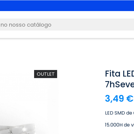
Animais de estimação
|
3x2 + portes grátis
com
P
Fita LE
OUTLET
7hSev
3,49 €
LED SMD de 
15.000H de vi