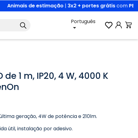
ET3X2
|
Descobrir
Português

D de 1 m, IP20, 4 W, 4000 K
enOn
última geração, 4W de potência e 210lm.
da útil, instalação por adesivo.