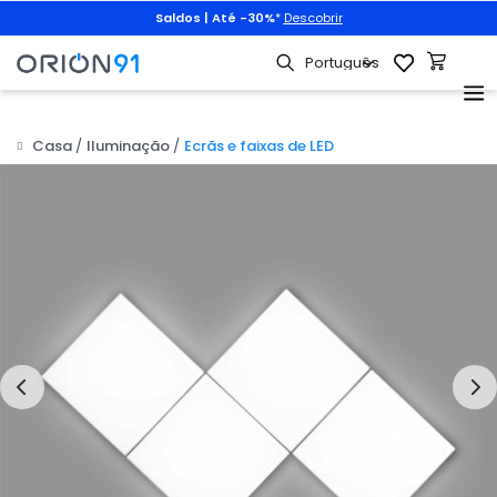
Saldos | Até -30%
*
Descobrir
Casa
Iluminação
Ecrãs e faixas de LED