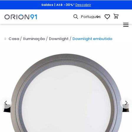
Saldos | Até -30%
*
Descobrir
Casa
Iluminação
Downlight
Downlight embutido