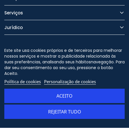
Serviços
Jurídico
Segurança
Este site usa cookies próprios e de terceiros para melhorar
nossos serviços e mostrar a publicidade relacionada às
suas preferências, analisando seus hábitosnavegação. Para
dar seu consentimento ao seu uso, pressione o botão
Nos siga no
Aceito.
Política de cookies
Personalização de cookies
ACEITO
© Copyright - ORION91 - CIF
B10982650 - Todos os direitos
reservados
REJEITAR TUDO
ADICIONAR AO CARRINHO