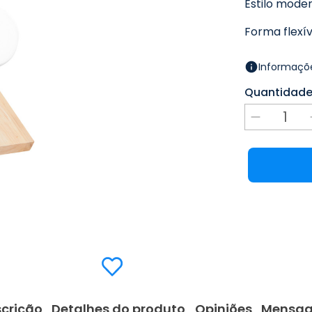
Estilo moder
Forma flexív
Informaçõe
Quantidad
crição
Detalhes do produto
Opiniões
Mensa