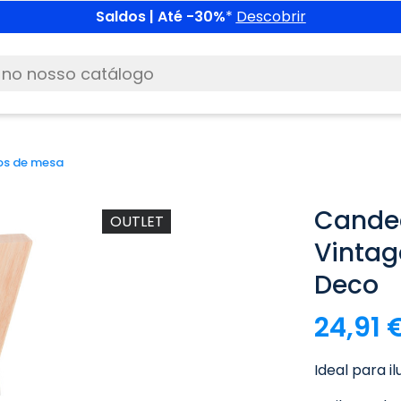
Saldos | Até -30%
*
Descobrir
os de mesa
Candee
OUTLET
Vintag
Deco
24,91 
Ideal para i