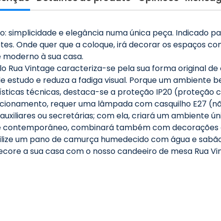
implicidade e elegância numa única peça. Indicado para
etes. Onde quer que a coloque, irá decorar os espaços c
e moderno à sua casa.
 Rua Vintage caracteriza-se pela sua forma original de c
 de estudo e reduza a fadiga visual. Porque um ambiente
rísticas técnicas, destaca-se a proteção IP20 (proteção c
uncionamento, requer uma lâmpada com casquilho E27 (n
xiliares ou secretárias; com ela, criará um ambiente úni
e contemporâneo, combinará também com decorações de es
ilize um pano de camurça humedecido com água e sabão n
 decore a sua casa com o nosso candeeiro de mesa Rua Vi