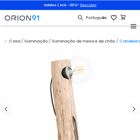
Saldos | Até -30%
*
Descobrir
Casa
Iluminação
Iluminação de mesa e de chão
Candeeir
