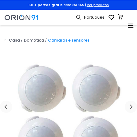
r
5€ + portes grátis
com
CASA5
|
Ver produtos
Casa
Domótica
Câmaras e sensores