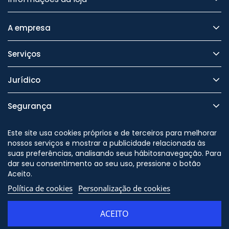
A empresa
Serviços
Jurídico
Segurança
Este site usa cookies próprios e de terceiros para melhorar
nossos serviços e mostrar a publicidade relacionada às
suas preferências, analisando seus hábitosnavegação. Para
Nos siga no
dar seu consentimento ao seu uso, pressione o botão
Aceito.
Política de cookies
Personalização de cookies
© Copyright - ORION91 - CIF
B10982650 - Todos os direitos
ACEITO
reservados