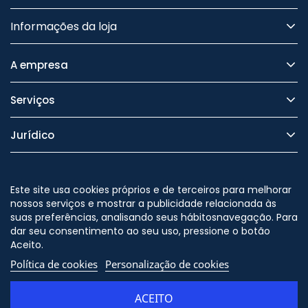
Informações da loja
A empresa
Serviços
Jurídico
Segurança
Este site usa cookies próprios e de terceiros para melhorar
nossos serviços e mostrar a publicidade relacionada às
suas preferências, analisando seus hábitosnavegação. Para
dar seu consentimento ao seu uso, pressione o botão
Nos siga no
Aceito.
Política de cookies
Personalização de cookies
ACEITO
© Copyright - ORION91 - CIF