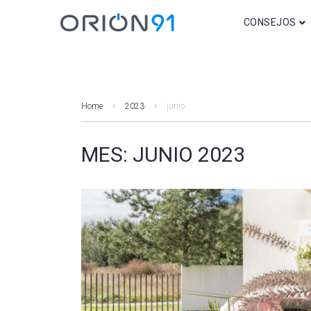
CONSEJOS
Decoración
Consejos para a
Home
2023
junio
Bricolaje y DIY
Regalos
MES:
JUNIO 2023
Iluminación
Movilidad
Domótica y Seg
Climatización
Otros post