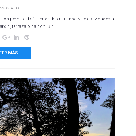
 AÑOS AGO
nos permite disfrutar del buen tiempo y de actividades al
jardín, terraza o balcón. Sin…
ok
Twitter
Google+
LinkedIn
Pinterest
EER MÁS