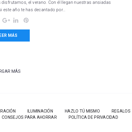
s disfrutamos, el verano. Con él llegan nuestras ansiadas
i este año te has decantado por…
ok
Twitter
Google+
LinkedIn
Pinterest
EER MÁS
RGAR MÁS
RACIÓN
ILUMINACIÓN
HAZLO TÚ MISMO
REGALOS
CONSEJOS PARA AHORRAR
POLÍTICA DE PRIVACIDAD