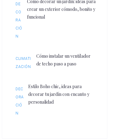
Cómo decorar un jardín: ideas para
DE
crear un exterior cómodo, bonito y
CO
funcional
RA
CIÓ
N
Cómo instalar un ventilador
CLIMATI
de techo paso a paso
ZACIÓN
Estilo Boho chic, ideas para
DEC
decorar tu jardín con encanto y
ORA
personalidad
CIÓ
N