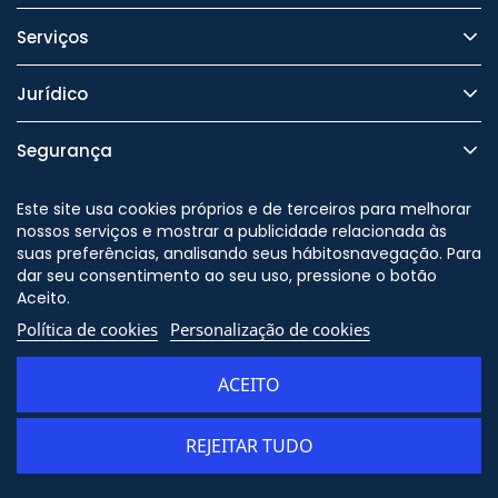
Serviços
Jurídico
Segurança
Este site usa cookies próprios e de terceiros para melhorar
nossos serviços e mostrar a publicidade relacionada às
suas preferências, analisando seus hábitosnavegação. Para
Nos siga no
dar seu consentimento ao seu uso, pressione o botão
Aceito.
Política de cookies
Personalização de cookies
© Copyright - ORION91 - CIF
B10982650 - Todos os direitos
ACEITO
reservados
REJEITAR TUDO
ADICIONAR AO CARRINHO