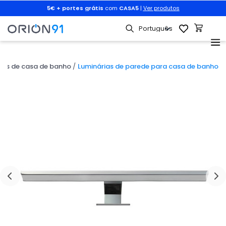
r
5€ + portes grátis
com
CASA5
|
Ver produtos
ios de casa de banho
Luminárias de parede para casa de banho