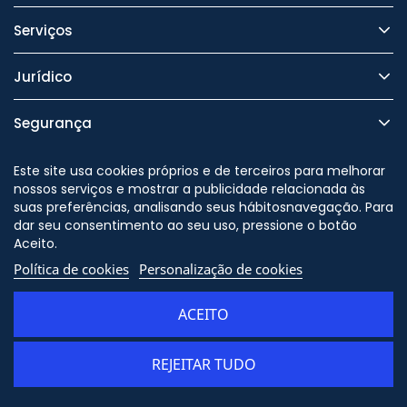
Serviços
Jurídico
Segurança
Este site usa cookies próprios e de terceiros para melhorar
nossos serviços e mostrar a publicidade relacionada às
suas preferências, analisando seus hábitosnavegação. Para
Nos siga no
dar seu consentimento ao seu uso, pressione o botão
Aceito.
Política de cookies
Personalização de cookies
© Copyright - ORION91 - CIF
B10982650 - Todos os direitos
ACEITO
reservados
REJEITAR TUDO
ADICIONAR AO CARRINHO