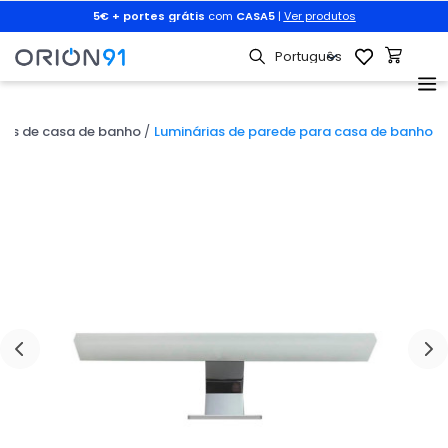
r
5€ + portes grátis
com
CASA5
|
Ver produtos
ios de casa de banho
Luminárias de parede para casa de banho