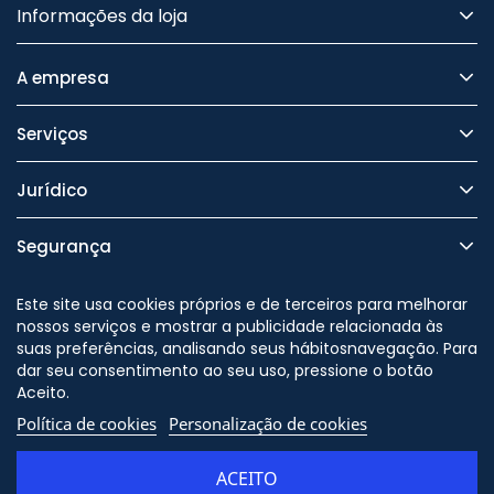
Informações da loja
A empresa
Serviços
Jurídico
Segurança
Este site usa cookies próprios e de terceiros para melhorar
nossos serviços e mostrar a publicidade relacionada às
suas preferências, analisando seus hábitosnavegação. Para
Nos siga no
dar seu consentimento ao seu uso, pressione o botão
Aceito.
Política de cookies
Personalização de cookies
© Copyright - ORION91 - CIF
B10982650 - Todos os direitos
ACEITO
reservados