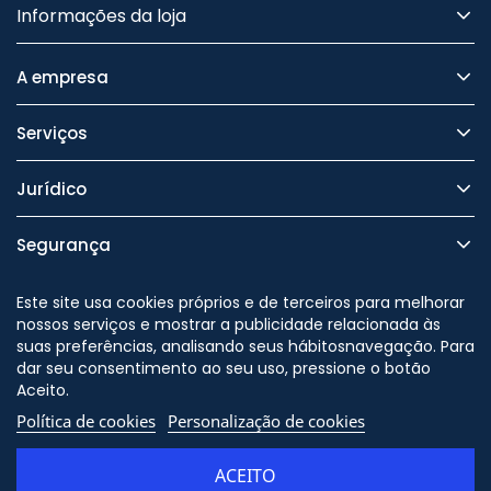
Informações da loja
A empresa
Serviços
Jurídico
Segurança
Este site usa cookies próprios e de terceiros para melhorar
nossos serviços e mostrar a publicidade relacionada às
suas preferências, analisando seus hábitosnavegação. Para
Nos siga no
dar seu consentimento ao seu uso, pressione o botão
Aceito.
Política de cookies
Personalização de cookies
© Copyright - ORION91 - CIF
B10982650 - Todos os direitos
ACEITO
reservados