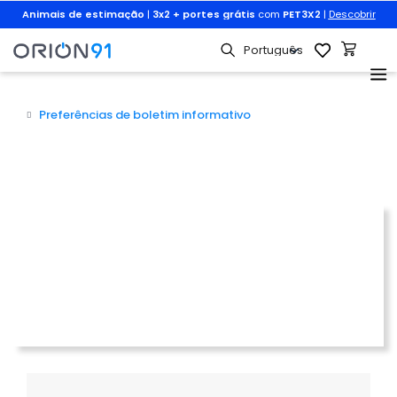
Animais de estimação
|
3x2 + portes grátis
com
PET3X2
|
Descobrir
Preferências de boletim informativo