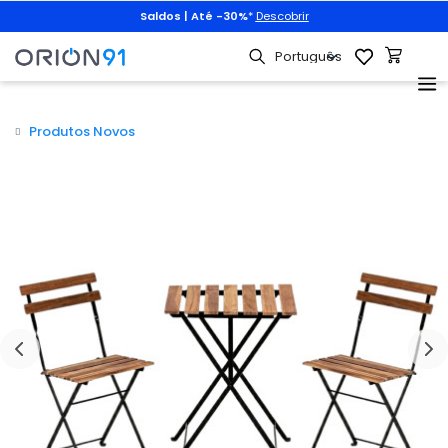
Saldos | Até -30%
*
Descobrir
Produtos Novos
