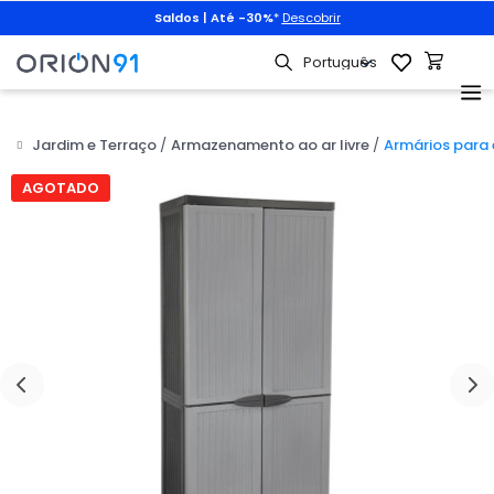
Saldos | Até -30%
*
Descobrir
Jardim e Terraço
Armazenamento ao ar livre
Armários para 

AGOTADO